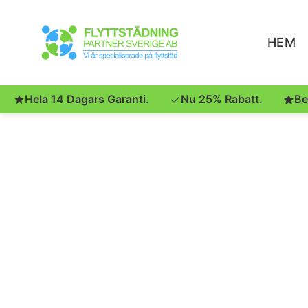
HEM
Hela 14 Dagars Garanti.
Nu 25% Rabatt.
Be