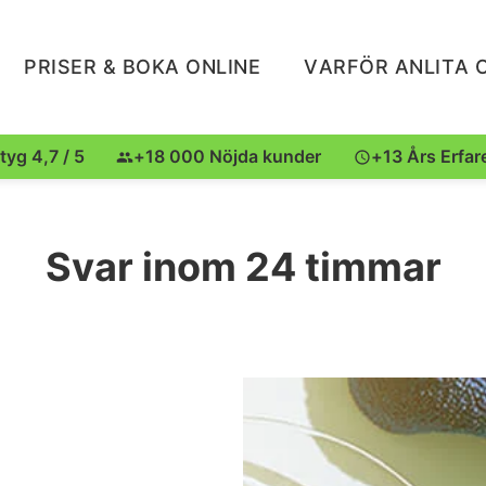
PRISER & BOKA ONLINE
VARFÖR ANLITA 
tyg 4,7 / 5
+18 000 Nöjda kunder
+13 Års Erfar
Svar inom 24 timmar