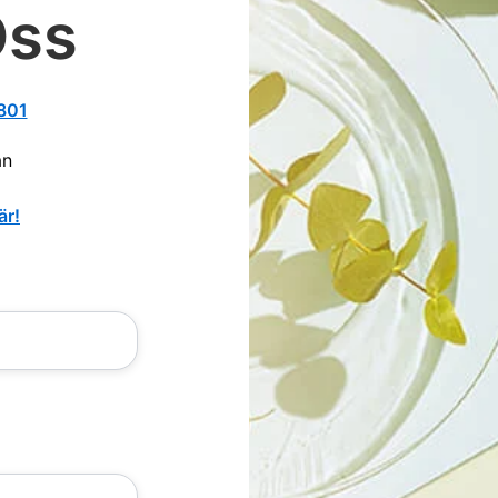
Oss
801
an
är!